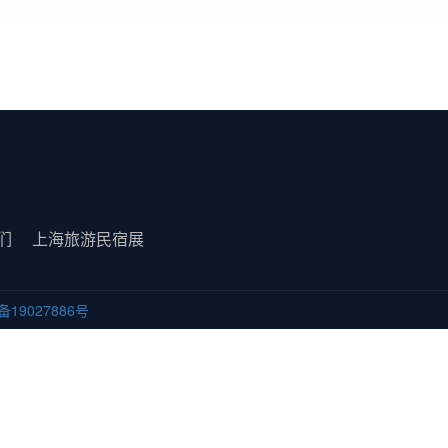
们
上海旅游民宿展
备19027886号